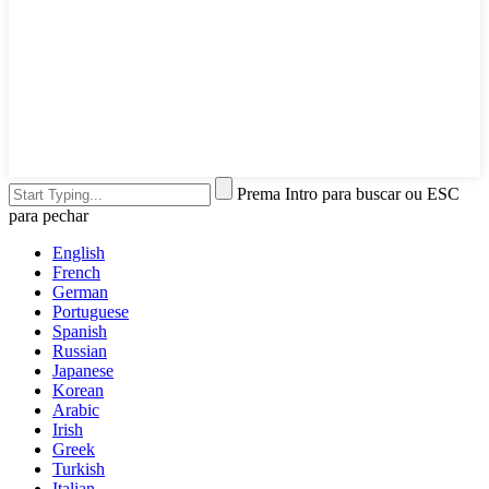
Prema Intro para buscar ou ESC
para pechar
English
French
German
Portuguese
Spanish
Russian
Japanese
Korean
Arabic
Irish
Greek
Turkish
Italian