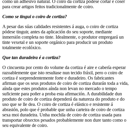
como un adhesivo natural. O coiro da cortiza pódese cortar e coser
para crear artigos feitos tradicionalmente de coiro.
Como se tingui o coiro de cortiza?
A pesar das súas calidades resistentes á auga, o coiro de cortiza
pódese tinguir, antes da aplicación do seu soporte, mediante
inmersión completa no tinte. Idealmente, o produtor empregará un
tinte vexetal e un soporte orgánico para producir un produto
totalmente ecolóxico.
Que tan duradeira é a cortiza?
O cincuenta por cento do volume da cortiza é aire e cabería esperar
razoablemente que isto resultase nun tecido fráxil, pero o coiro de
cortiza é sorprendentemente forte e duradeiro. Os fabricantes
afirman que os seus produtos de coiro de cortiza durarán toda a vida,
aínda que estes produtos aínda non levan no mercado o tempo
suficiente para poñer a proba esta afirmación. A durabilidade dun
produto de coiro de cortiza dependerá da natureza do produto e do
uso que se lle dea. O coiro de cortiza é elástico e resistente á
abrasión, polo que é probable que unha carteira de coiro de cortiza
sexa moi duradeira. Unha mochila de coiro de cortiza usada para
transportar obxectos pesados ​​probablemente non dure tanto como o
seu equivalente de coiro.