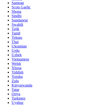
Samoan
Scots Gaelic
Shona
Sindhi
Sundanese
Swahili
Tajik
Tamil
Telugu
Thai
Ukrainian
Urdu
Uzbek
Vietnamese
Welsh
Xhosa
Yiddish
Yoruba
Zulu
Kinyarwanda
Tatar
Oriya
Turkmen
Uyghur