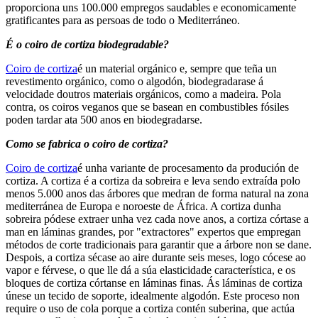
proporciona uns 100.000 empregos saudables e economicamente
gratificantes para as persoas de todo o Mediterráneo.
É o coiro de cortiza biodegradable?
Coiro de cortiza
é un material orgánico e, sempre que teña un
revestimento orgánico, como o algodón, biodegradarase á
velocidade doutros materiais orgánicos, como a madeira. Pola
contra, os coiros veganos que se basean en combustibles fósiles
poden tardar ata 500 anos en biodegradarse.
Como se fabrica o coiro de cortiza?
Coiro de cortiza
é unha variante de procesamento da produción de
cortiza. A cortiza é a cortiza da sobreira e leva sendo extraída polo
menos 5.000 anos das árbores que medran de forma natural na zona
mediterránea de Europa e noroeste de África. A cortiza dunha
sobreira pódese extraer unha vez cada nove anos, a cortiza córtase a
man en láminas grandes, por "extractores" expertos que empregan
métodos de corte tradicionais para garantir que a árbore non se dane.
Despois, a cortiza sécase ao aire durante seis meses, logo cócese ao
vapor e férvese, o que lle dá a súa elasticidade característica, e os
bloques de cortiza córtanse en láminas finas. Ás láminas de cortiza
únese un tecido de soporte, idealmente algodón. Este proceso non
require o uso de cola porque a cortiza contén suberina, que actúa