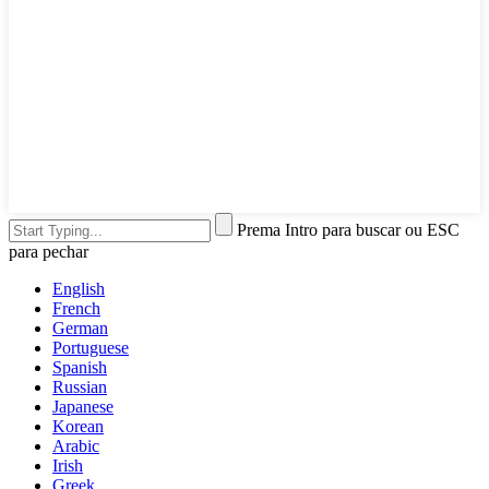
Prema Intro para buscar ou ESC
para pechar
English
French
German
Portuguese
Spanish
Russian
Japanese
Korean
Arabic
Irish
Greek