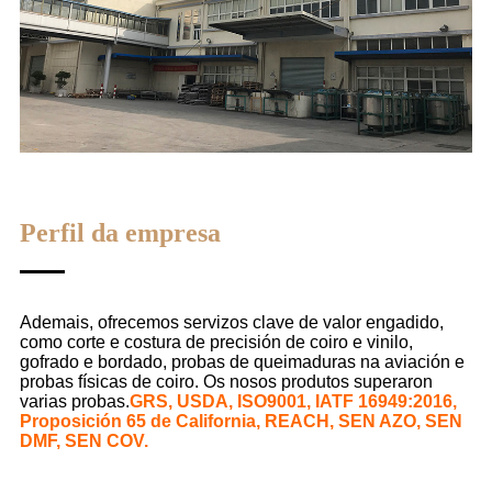
Perfil da empresa
Ademais, ofrecemos servizos clave de valor engadido,
como corte e costura de precisión de coiro e vinilo,
gofrado e bordado, probas de queimaduras na aviación e
probas físicas de coiro. Os nosos produtos superaron
varias probas.
GRS, USD
A,
ISO9001, IATF 16949:2016,
Proposición 65 de California, REACH, SEN AZO, SEN
DMF, SEN COV.