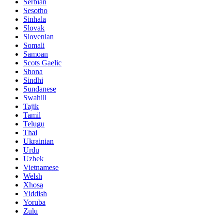
Serbian
Sesotho
Sinhala
Slovak
Slovenian
Somali
Samoan
Scots Gaelic
Shona
Sindhi
Sundanese
Swahili
Tajik
Tamil
Telugu
Thai
Ukrainian
Urdu
Uzbek
Vietnamese
Welsh
Xhosa
Yiddish
Yoruba
Zulu