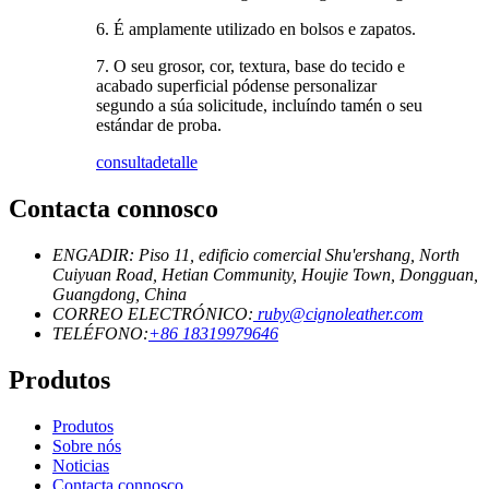
6. É amplamente utilizado en bolsos e zapatos.
7. O seu grosor, cor, textura, base do tecido e
acabado superficial pódense personalizar
segundo a súa solicitude, incluíndo tamén o seu
estándar de proba.
consulta
detalle
Contacta connosco
ENGADIR: Piso 11, edificio comercial Shu'ershang, North
Cuiyuan Road, Hetian Community, Houjie Town, Dongguan,
Guangdong, China
CORREO ELECTRÓNICO:
ruby@cignoleather.com
TELÉFONO:
+86 18319979646
Produtos
Produtos
Sobre nós
Noticias
Contacta connosco