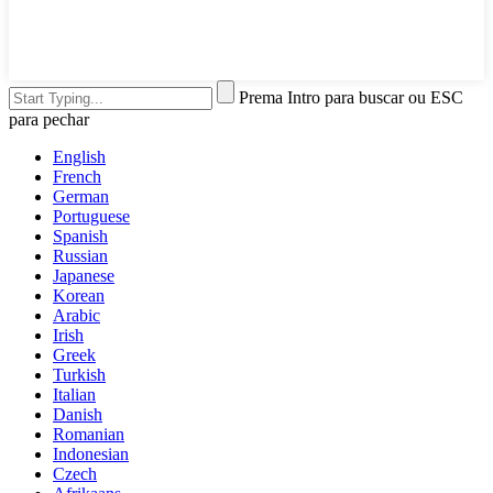
Prema Intro para buscar ou ESC
para pechar
English
French
German
Portuguese
Spanish
Russian
Japanese
Korean
Arabic
Irish
Greek
Turkish
Italian
Danish
Romanian
Indonesian
Czech