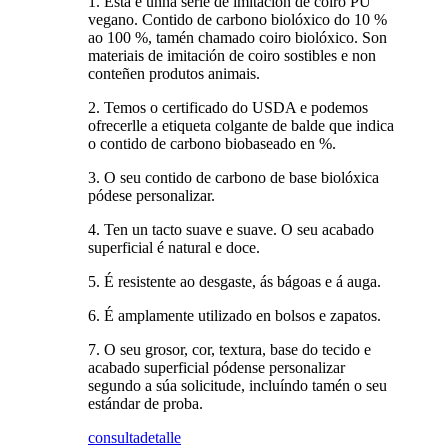
1. Esta é unha serie de imitación de coiro PU
vegano. Contido de carbono biolóxico do 10 %
ao 100 %, tamén chamado coiro biolóxico. Son
materiais de imitación de coiro sostibles e non
conteñen produtos animais.
2. Temos o certificado do USDA e podemos
ofrecerlle a etiqueta colgante de balde que indica
o contido de carbono biobaseado en %.
3. O seu contido de carbono de base biolóxica
pódese personalizar.
4. Ten un tacto suave e suave. O seu acabado
superficial é natural e doce.
5. É resistente ao desgaste, ás bágoas e á auga.
6. É amplamente utilizado en bolsos e zapatos.
7. O seu grosor, cor, textura, base do tecido e
acabado superficial pódense personalizar
segundo a súa solicitude, incluíndo tamén o seu
estándar de proba.
consulta
detalle