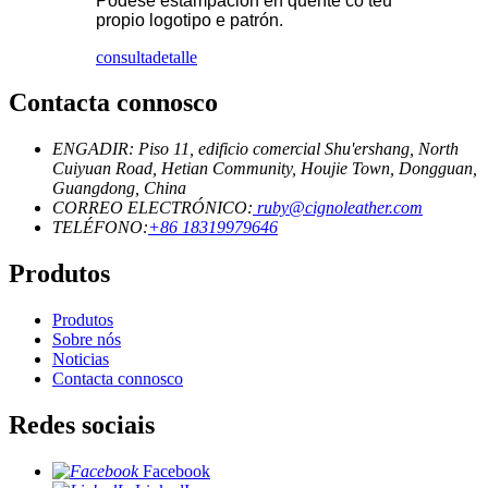
Pódese estampación en quente co teu
propio logotipo e patrón.
consulta
detalle
Contacta connosco
ENGADIR: Piso 11, edificio comercial Shu'ershang, North
Cuiyuan Road, Hetian Community, Houjie Town, Dongguan,
Guangdong, China
CORREO ELECTRÓNICO:
ruby@cignoleather.com
TELÉFONO:
+86 18319979646
Produtos
Produtos
Sobre nós
Noticias
Contacta connosco
Redes sociais
Facebook