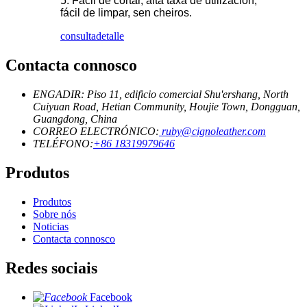
5. Fácil de cortar, alta taxa de utilización,
fácil de limpar, sen cheiros.
consulta
detalle
Contacta connosco
ENGADIR: Piso 11, edificio comercial Shu'ershang, North
Cuiyuan Road, Hetian Community, Houjie Town, Dongguan,
Guangdong, China
CORREO ELECTRÓNICO:
ruby@cignoleather.com
TELÉFONO:
+86 18319979646
Produtos
Produtos
Sobre nós
Noticias
Contacta connosco
Redes sociais
Facebook