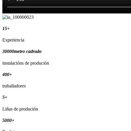
15
+
Experiencia
30000
metro cadrado
instalacións de produción
400
+
traballadores
5
+
Liñas de produción
5000
+