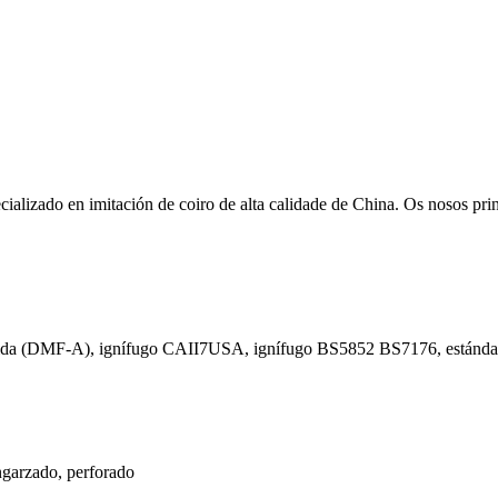
zado en imitación de coiro de alta calidade de China. Os nosos princi
DMF-A), ignífugo CAII7USA, ignífugo BS5852 BS7176, estándar l
ngarzado, perforado