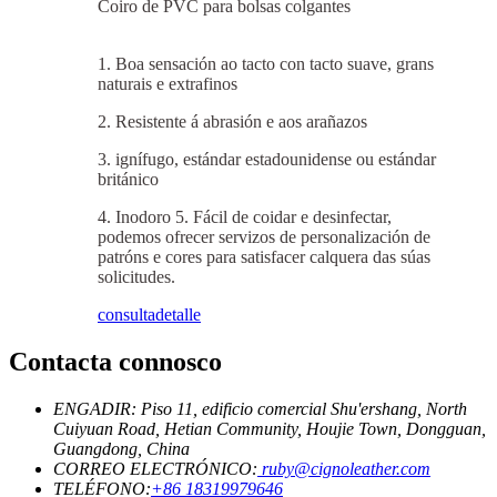
Coiro de PVC para bolsas colgantes
1. Boa sensación ao tacto con tacto suave, grans
naturais e extrafinos
2. Resistente á abrasión e aos arañazos
3. ignífugo, estándar estadounidense ou estándar
británico
4. Inodoro 5. Fácil de coidar e desinfectar,
podemos ofrecer servizos de personalización de
patróns e cores para satisfacer calquera das súas
solicitudes.
consulta
detalle
Contacta connosco
ENGADIR: Piso 11, edificio comercial Shu'ershang, North
Cuiyuan Road, Hetian Community, Houjie Town, Dongguan,
Guangdong, China
CORREO ELECTRÓNICO:
ruby@cignoleather.com
TELÉFONO:
+86 18319979646